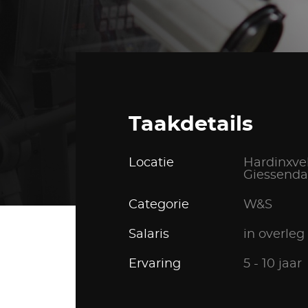
Taakdetails
Locatie
Hardinxve
Giessend
Categorie
W&S
Terug naar overzicht
Salaris
in overleg
Ervaring
5 - 10 jaar