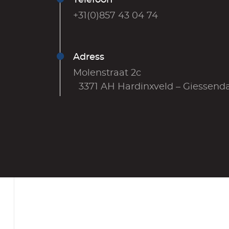
+31(0)857 43 04 74
Adress
Molenstraat 2c
3371 AH Hardinxveld – Giessen