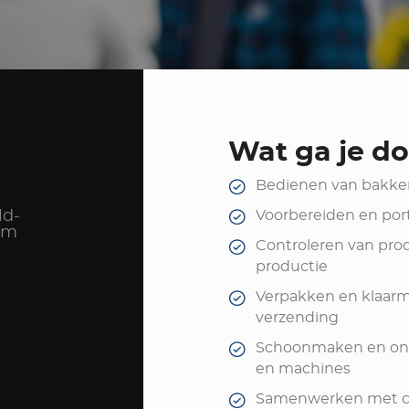
Wat ga je d
Bedienen van bakker
ld-
Voorbereiden en por
am
Controleren van prod
productie
Verpakken en klaar
verzending
Schoonmaken en on
en machines
Samenwerken met co