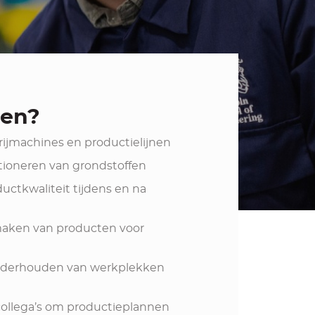
oen?
ijmachines en productielijnen
tioneren van grondstoffen
uctkwaliteit tijdens en na
maken van producten voor
derhouden van werkplekken
llega’s om productieplannen