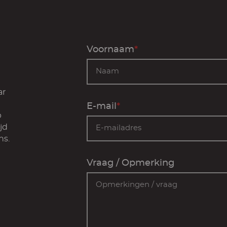
Voornaam
*
ar
E-mail
*
p
jd
ns.
Vraag / Opmerking