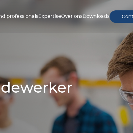
nd professionals
Expertise
Over ons
Downloads
Cont
edewerker