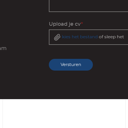
Upload je cv
*
kies het bestand
of sleep het
dam
Versturen