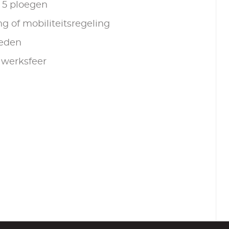
f 5 ploegen
g of mobiliteitsregeling
heden
e werksfeer