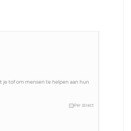
Exp
eng
Technis
 het je tof om mensen te helpen aan hun
Ben jij iem
Onze opdra
uitdaging o
Per direct
schakelen 
40 uur
ook de rust